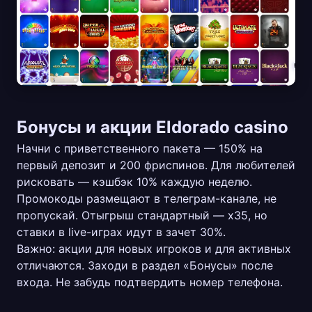
Бонусы и акции Eldorado casino
Начни с приветственного пакета — 150% на
первый депозит и 200 фриспинов. Для любителей
рисковать — кэшбэк 10% каждую неделю.
Промокоды размещают в телеграм-канале, не
пропускай. Отыгрыш стандартный — x35, но
ставки в live-играх идут в зачет 30%.
Важно: акции для новых игроков и для активных
отличаются. Заходи в раздел «Бонусы» после
входа. Не забудь подтвердить номер телефона.