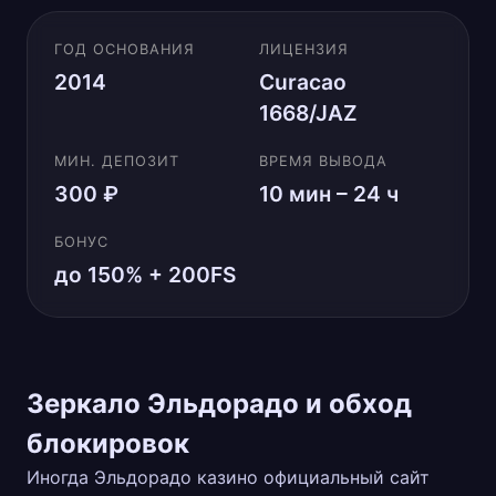
ГОД ОСНОВАНИЯ
ЛИЦЕНЗИЯ
2014
Curacao
1668/JAZ
МИН. ДЕПОЗИТ
ВРЕМЯ ВЫВОДА
300 ₽
10 мин – 24 ч
БОНУС
до 150% + 200FS
Зеркало Эльдорадо и обход
блокировок
Иногда Эльдорадо казино официальный сайт